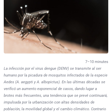
7–10 minutes
La infección por el virus dengue (DENV) se transmite al ser
humano por la picadura de mosquitos infectados de la especie
Aedes (A. aegypti y A. albopictus). En las últimas décadas se
verificó un aumento exponencial de casos, dando lugar a
brotes más frecuentes, una tendencia que se prevé continuará,
impulsada por la urbanización con altas densidades de
población, la movilidad global y el cambio climático. Contrario