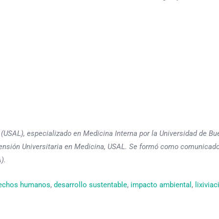
(USAL), especializado en Medicina Interna por la Universidad de Bu
xtensión Universitaria en Medicina, USAL. Se formó como comunicad
).
echos humanos
, 
desarrollo sustentable
, 
impacto ambiental
, 
lixiviac