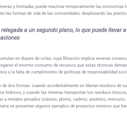
 efímeras y limitadas; puede reactivar temporalmente las economías 
e las formas de vida de las comunidades, desplazando las práctic
relegada a un segundo plano, lo que puede llevar a 
paciones
umulan en diques de colas, cuya filtración implica severas consecu
gregarse el enorme consumo de recursos que estas técnicas demand
nos y la falta de cumplimiento de políticas de responsabilidad soci
 de dos formas: cuando accidentalmente se liberan residuos de su
ursos hídricos; y cuando las mineras transportan los residuos tóx
 metales pesados (cianuro, plomo, cadmio, arsénico, mercurio, hi
taria se presentan algunos ejemplos de proyectos mineros que han