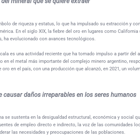
del mineral que se quiere extraer
símbolo de riqueza y estatus, lo que ha impulsado su extracción y c
ica. En el siglo XIX, la fiebre del oro en lugares como California 
, ha evolucionado con avances tecnológicos.
scala es una actividad reciente que ha tomado impulso a partir del
do en el metal más importante del complejo minero argentino, resp
e oro en el país, con una producción que alcanzó, en 2021, un volu
 causar daños irreparables en los seres humanos
na se sustenta en la desigualdad estructural, económica y social qu
entes de empleo directo e indirecto, la voz de las comunidades lo
siderar las necesidades y preocupaciones de las poblaciones.