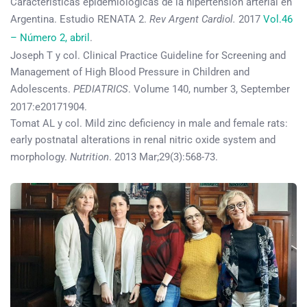
Características epidemiológicas de la hipertensión arterial en
Argentina. Estudio RENATA 2.
Rev Argent Cardiol.
2017
Vol.46
– Número 2, abril
.
Joseph T y col. Clinical Practice Guideline for Screening and
Management of High Blood Pressure in Children and
Adolescents.
PEDIATRICS
. Volume 140, number 3, September
2017:e20171904.
Tomat AL y col. Mild zinc deficiency in male and female rats:
early postnatal alterations in renal nitric oxide system and
morphology.
Nutrition
. 2013 Mar;29(3):568-73.