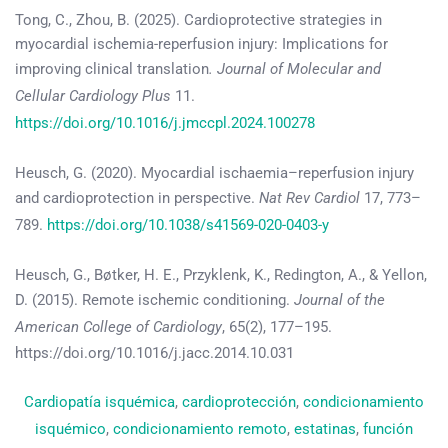
Tong, C., Zhou, B. (2025). Cardioprotective strategies in
myocardial ischemia-reperfusion injury: Implications for
improving clinical translation
. Journal of Molecular and
Cellular Cardiology Plus
11.
https://doi.org/10.1016/j.jmccpl.2024.100278
Heusch, G. (2020). Myocardial ischaemia–reperfusion injury
and cardioprotection in perspective.
Nat Rev Cardiol
17, 773–
789.
https://doi.org/10.1038/s41569-020-0403-y
Heusch, G., Bøtker, H. E., Przyklenk, K., Redington, A., & Yellon,
D. (2015). Remote ischemic conditioning.
Journal of the
American College of Cardiology
, 65(2), 177–195.
https://doi.org/10.1016/j.jacc.2014.10.031
Cardiopatía isquémica
, 
cardioprotección
, 
condicionamiento
isquémico
, 
condicionamiento remoto
, 
estatinas
, 
función