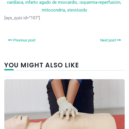
cardíaca
, 
infarto agudo de miocardio
, 
isquemia-reperfusión
, 
mitocondria
, 
steviósido
[ays_quiz id=”107″]
Previous post
Next post
YOU MIGHT ALSO LIKE