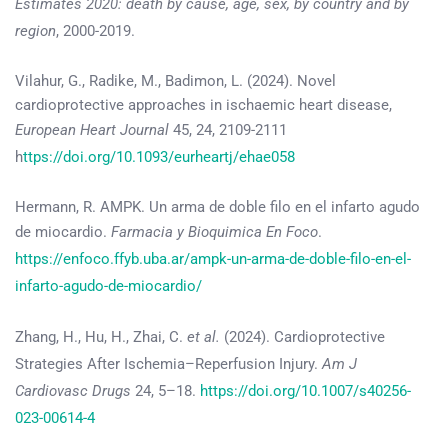
Estimates 2020: death by cause, age, sex, by country and by
region
, 2000-2019.
Vilahur, G., Radike, M., Badimon, L. (2024). Novel
cardioprotective approaches in ischaemic heart disease,
European Heart Journal
45, 24, 2109-2111
h
ttps://doi.org/10.1093/eurheartj/ehae058
Hermann, R. AMPK. Un arma de doble filo en el infarto agudo
de miocardio.
Farmacia y Bioquimica En Foco
.
https://enfoco.ffyb.uba.ar/ampk-un-arma-de-doble-filo-en-el-
infarto-agudo-de-miocardio/
Zhang, H., Hu, H., Zhai, C.
et al.
(2024). Cardioprotective
Strategies After Ischemia–Reperfusion Injury.
Am J
Cardiovasc Drugs
24, 5–18.
https://doi.org/10.1007/s40256-
023-00614-4