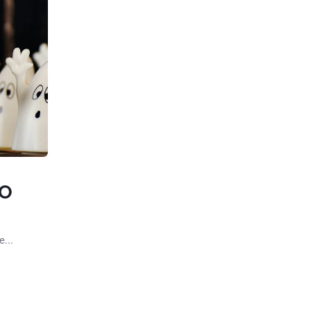
NO
...