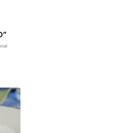
O”
ocal