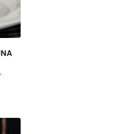
UNA
...