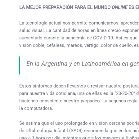
LA MEJOR PREPARACIÓN PARA EL MUNDO
ONLINE
ES 
La tecnología actual nos permite comunicarnos, aprender,
salud visual. La cantidad de horas en línea creció expone
aumentado durante la pandemia de COVID-19. Así es que hoy
visión doble, cefaleas, mareos, vértigo, dolor de cuello,
En la Argentina y en Latinoamérica en gen
Estos síntomas deben llevarnos a revisar nuestra postura 
para nuestra vida cotidiana, una de ellas es la “20-20-2
haciendo consciente nuestro parpadeo. La segunda regla út
la computadora.
Se estima que el uso prolongado en visión cercana podría
de Oftalmología Infantil (SAOI) recomienda que en los niño
uso a 1 hora por día; mientras que a los mayores a 6 años