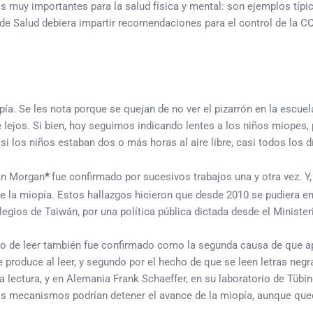
 muy importantes para la salud física y mental: son ejemplos típicos
 de Salud debiera impartir recomendaciones para el control de la 
a. Se les nota porque se quejan de no ver el pizarrón en la escuela
e lejos. Si bien, hoy seguimos indicando lentes a los niños miopes
si los niños estaban dos o más horas al aire libre, casi todos los 
Ian Morgan
*
fue confirmado por sucesivos trabajos una y otra vez. Y
 de la miopía. Estos hallazgos hicieron que desde 2010 se pudiera e
olegios de Taiwán, por una política pública dictada desde el Minister
ho de leer también fue confirmado como la segunda causa de que ap
produce al leer, y segundo por el hecho de que se leen letras neg
a lectura, y en Alemania Frank Schaeffer, en su laboratorio de Tü
bos mecanismos podrían detener el avance de la miopía, aunque qu