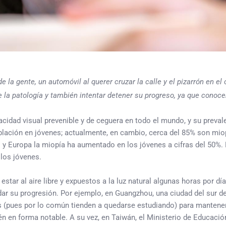
 la gente, un automóvil al querer cruzar la calle y el pizarrón en el 
 de la patología y también intentar detener su progreso, ya que con
acidad visual prevenible y de ceguera en todo el mundo, y su prev
oblación en jóvenes; actualmente, en cambio, cerca del 85% son mi
y Europa la miopía ha aumentado en los jóvenes a cifras del 50%. E
 los jóvenes.
tar al aire libre y expuestos a la luz natural algunas horas por día 
r su progresión. Por ejemplo, en Guangzhou, una ciudad del sur de 
s (pues por lo común tienden a quedarse estudiando) para mantenerl
en forma notable. A su vez, en Taiwán, el Ministerio de Educación 