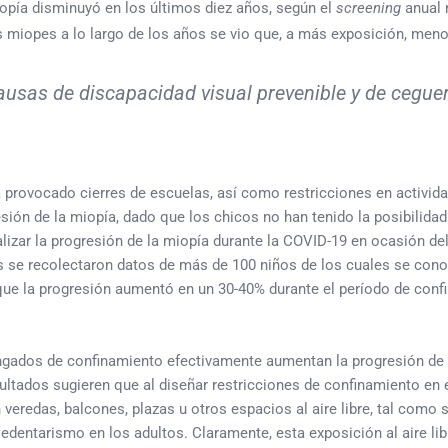
iopía disminuyó en los últimos diez años, según el
screening
anual 
os miopes a lo largo de los años se vio que, a más exposición, menor
ausas de discapacidad visual prevenible y de ceguer
rovocado cierres de escuelas, así como restricciones en actividad
ión de la miopía, dado que los chicos no han tenido la posibilidad d
lizar la progresión de la miopía durante la COVID-19 en ocasión del
ís se recolectaron datos de más de 100 niños de los cuales se cono
e la progresión aumentó en un 30-40% durante el período de confi
ongados de confinamiento efectivamente aumentan la progresión de 
ltados sugieren que al diseñar restricciones de confinamiento en 
n veredas, balcones, plazas u otros espacios al aire libre, tal como
l sedentarismo en los adultos. Claramente, esta exposición al aire li