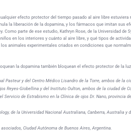
quier efecto protector del tiempo pasado al aire libre estuviera me
mula la liberación de la dopamina, y los fármacos que imitan sus e
y. Como parte de ese estudio, Kathryn Rose, de la Universidad de S
ños en los interiores y cuánto al aire libre, y qué tipos de activ
 los animales experimentales criados en condiciones que normalme
uean la dopamina también bloquean el efecto protector de la luz
l Pasteur y del Centro Médico Lisandro de la Torre, ambos de la ciu
os Reyes-Giobellina y del Instituto Oulton, ambos de la ciudad de C
el Servicio de Estrabismo en la Clínica de ojos Dr. Nano, provincia 
ology, de la Universidad Nacional Australiana, Canberra, Australia 
y asociados, Ciudad Autónoma de Buenos Aires, Argentina.