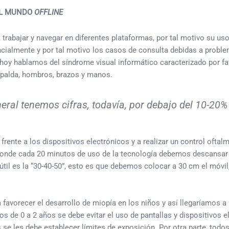
EL MUNDO
OFFLINE
 trabajar y navegar en diferentes plataformas, por tal motivo su u
ncialmente y por tal motivo los casos de consulta debidas a proble
 hablamos del síndrome visual informático caracterizado por fatiga
 espalda, hombros, brazos y manos.
eral tenemos cifras, todavía, por debajo del 10-20%
frente a los dispositivos electrónicos y a realizar un control ofta
0” donde cada 20 minutos de uso de la tecnología debemos descansar
il es la “30-40-50”, esto es que debemos colocar a 30 cm el móvil,
 favorecer el desarrollo de miopía en los niños y así llegaríamos a
s de 0 a 2 años se debe evitar el uso de pantallas y dispositivos el
 se les debe establecer límites de exposición. Por otra parte, todo