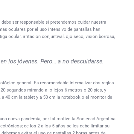
so debe ser responsable si pretendemos cuidar nuestra
mas oculares por el uso intensivo de pantallas han
 ocular, irritación conjuntival, ojo seco, visión borrosa,
 en los jóvenes. Pero… a no descuidarse.
lmológico general. Es recomendable internalizar dos reglas
 20 segundos mirando a lo lejos 6 metros o 20 pies, y
 a 40 cm la tablet y a 50 cm la notebook o el monitor de
 una nueva pandemia, por tal motivo la Sociedad Argentina
ectrónicos; de los 2 a los 5 años se les debe limitar su
s debemos evitar el uso de pantallas 2 horas antes de