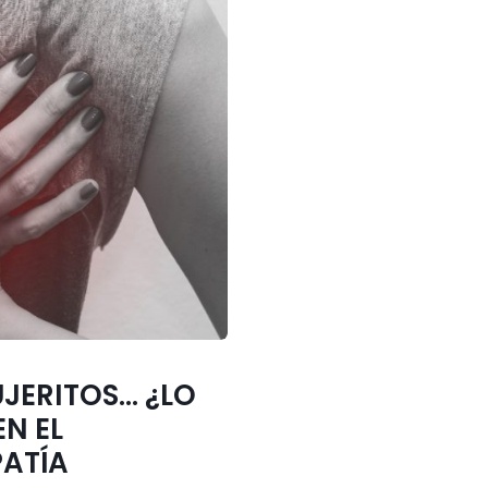
JERITOS… ¿LO
N EL
PATÍA