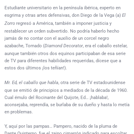
Estudiante universitario en la península ibérica, experto en
esgrima y otras artes defensivas, don Diego de la Vega (a)
El
Zorro
regresó a América, también a imponer justicia y
restablecer un orden subvertido. No podría haberlo hecho
jamás de no contar con el auxilio de un corcel negro
azabache, Tornado (
Diamond Decorator
, era el caballo estelar,
aunque también otros dos equinos participaban de esa serie
de TV para diferentes habilidades requeridas, dícese que a
estos dos últimos ¡los teñían!).
Mr. Ed, el caballo que habla
, otra serie de TV estadounidense
que se emitió de principios a mediados de la década de 1960.
Cual émulo del Rocinante del Quijote, Ed… ¡hablaba!,
aconsejaba, reprendía, se burlaba de su dueño y hasta lo metía
en problemas.
Y, aquí por las pampas… Pampero, nacido de la pluma de
Dante Quinterno, fue el zaino cimarrón indicado para escoltar