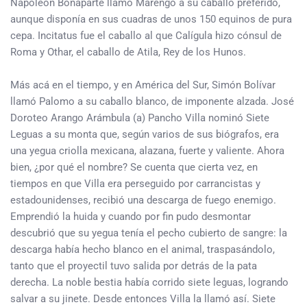
Napoleón Bonaparte llamó Marengo a su caballo preferido,
aunque disponía en sus cuadras de unos 150 equinos de pura
cepa. Incitatus fue el caballo al que Calígula hizo cónsul de
Roma y Othar, el caballo de Atila, Rey de los Hunos.
Más acá en el tiempo, y en América del Sur, Simón Bolívar
llamó Palomo a su caballo blanco, de imponente alzada. José
Doroteo Arango Arámbula (a) Pancho Villa nominó Siete
Leguas a su monta que, según varios de sus biógrafos, era
una yegua criolla mexicana, alazana, fuerte y valiente. Ahora
bien, ¿por qué el nombre? Se cuenta que cierta vez, en
tiempos en que Villa era perseguido por carrancistas y
estadounidenses, recibió una descarga de fuego enemigo.
Emprendió la huida y cuando por fin pudo desmontar
descubrió que su yegua tenía el pecho cubierto de sangre: la
descarga había hecho blanco en el animal, traspasándolo,
tanto que el proyectil tuvo salida por detrás de la pata
derecha. La noble bestia había corrido siete leguas, logrando
salvar a su jinete. Desde entonces Villa la llamó así. Siete