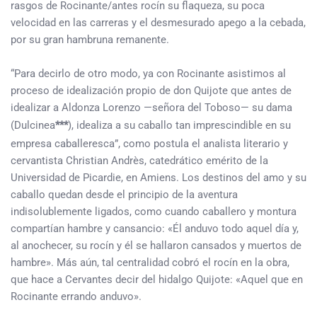
rasgos de Rocinante/antes rocín su flaqueza, su poca
velocidad en las carreras y el desmesurado apego a la cebada,
por su gran hambruna remanente.
“Para decirlo de otro modo, ya con Rocinante asistimos al
proceso de idealización propio de don Quijote que antes de
idealizar a Aldonza Lorenzo —señora del Toboso— su dama
(Dulcinea
***
), idealiza a su caballo tan imprescindible en su
empresa caballeresca”, como postula el analista literario y
cervantista Christian Andrès, catedrático emérito de la
Universidad de Picardie, en Amiens. Los destinos del amo y su
caballo quedan desde el principio de la aventura
indisolublemente ligados, como cuando caballero y montura
compartían hambre y cansancio: «Él anduvo todo aquel día y,
al anochecer, su rocín y él se hallaron cansados y muertos de
hambre». Más aún, tal centralidad cobró el rocín en la obra,
que hace a Cervantes decir del hidalgo Quijote: «Aquel que en
Rocinante errando anduvo».