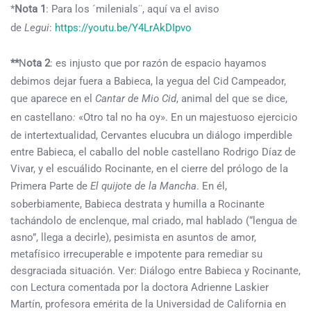
*
Nota 1
: Para los ´milenials¨, aquí va el aviso
de
Legui
:
https://youtu.be/Y4LrAkDIpvo
**
N
ota 2
: es injusto que por razón de espacio hayamos
debimos dejar fuera a Babieca, la yegua del Cid Campeador,
que aparece en el
Cantar de Mio Cid
, animal del que se dice,
en castellano
:
«Otro tal no ha oy». En un majestuoso ejercicio
de intertextualidad, Cervantes elucubra un diálogo imperdible
entre Babieca, el caballo del noble castellano Rodrigo Díaz de
Vivar, y el escuálido Rocinante, en el cierre del prólogo de la
Primera Parte de
El quijote de la Mancha
. En él,
soberbiamente, Babieca destrata y humilla a Rocinante
tachándolo de enclenque, mal criado, mal hablado (“lengua de
asno”, llega a decirle), pesimista en asuntos de amor,
metafísico irrecuperable e impotente para remediar su
desgraciada situación. Ver: Diálogo entre Babieca y Rocinante,
con Lectura comentada por la doctora Adrienne Laskier
Martín, profesora emérita de la Universidad de California en