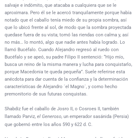
salvaje e indómito, que atacaba a cualquiera que se le
aproximara. Pero él se le acercó tranquilamente porque había
notado que el caballo tenía miedo de su propia sombra, así
que lo ubicó frente al sol, de modo que la sombra proyectada
quedase fuera de su vista; tomó las riendas con calma y, así
no más… lo montó, algo que nadie antes había logrado. Lo
llamó Bucéfalo. Cuando Alejandro regresó al ruedo con
Bucéfalo y se apeó, su padre Filipo II sentenció: “Hijo mío,
busca un reino de la misma manera y lucha para conquistarlo,
porque Macedonia te queda pequeña”. Suele referirse esta
anécdota para dar cuenta de la confianza y la determinación
características de Alejandro ´el Magno´, y como hecho
premonitorio de sus futuras conquistas.
Shabdiz fue el caballo de Josro II, o Cosroes II, también
llamado Parviz,
el Generoso
, un emperador sasánida (Persia)
que gobernó entre los años 590 y 622 d. C.