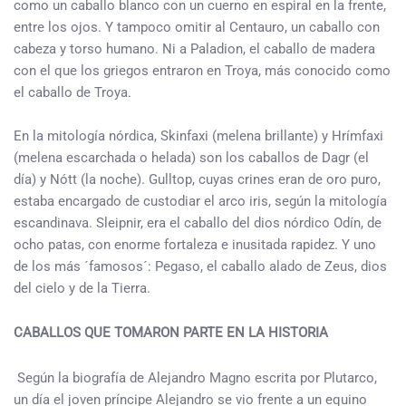
como un caballo blanco con un cuerno en espiral en la frente,
entre los ojos. Y tampoco omitir al Centauro, un caballo con
cabeza y torso humano. Ni a Paladion, el caballo de madera
con el que los griegos entraron en Troya, más conocido como
el caballo de Troya.
En la mitología nórdica, Skinfaxi (melena brillante) y Hrímfaxi
(melena escarchada o helada) son los caballos de Dagr (el
día) y Nótt (la noche). Gulltop, cuyas crines eran de oro puro,
estaba encargado de custodiar el arco iris, según la mitología
escandinava. Sleipnir, era el caballo del dios nórdico Odín, de
ocho patas, con enorme fortaleza e inusitada rapidez. Y uno
de los más ´famosos´: Pegaso, el caballo alado de Zeus, dios
del cielo y de la Tierra.
CABALLOS QUE TOMARON PARTE EN LA HISTORIA
Según la biografía de Alejandro Magno escrita por Plutarco,
un día el joven príncipe Alejandro se vio frente a un equino