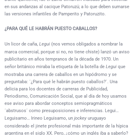
en sus andanzas al cacique Patoruzú; a lo que deben sumarse
las versiones infantiles de Pamperito y Patoruzito.
¿PARA QUÉ LE HABRÁN PUESTO CABALLOS?
Un licor de caña,
Legui
(nos vemos obligados a nombrar la
marca comercial, porque si no, no tiene chiste) lanzó un aviso
publicitario en años tempranos de la década de 1970. Un
señor británico miraba la etiqueta de la botella de
Legui
que
mostraba una carrera de caballos en un hipódromo y se
preguntaba: ´¿Para qué le habrán puesto caballos?´. Una
delicia para los docentes de carreras de Publicidad,
Periodismo, Comunicación Social, que al día de hoy usamos
ese aviso para abordar conceptos semiopragmáticos
´abstrusos´ como presuposiciones e inferencias. Legui…
Leguisamo… Irineo Leguisamo, un
jockey
uruguayo
considerado el jinete profesional más importante de la hípica
argentina en el siglo XX. Pero, ¿cómo un inglés iba a saberlo?