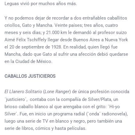
Leguas vivió por muchos años más.
Y no podemos dejar de recordar a dos entrañables caballitos
criollos, Gato y Mancha. Veinte países; tres años, cuatro
meses y seis días; y 21.000 km le demandó al profesor suizo
Aimé Félix Tschiffely llegar desde Buenos Aires a Nueva York
el 20 de septiembre de 1928. En realidad, quien llegó fue
Mancha, dado que Gato al sufrir una afección debió quedarse
en la Ciudad de México.
CABALLOS JUSTICIEROS
El Llanero Solitario
(
Lone Ranger
) de única profesión conocida
´justiciero´, contaba con la compañía de Silver/Plata, un
brioso caballo blanco al que arengaba con el grito: ´Hi-yo
Silver´. Fue, en inicio un programa radial (´onda´ radionovela),
luego una serie de TV en blanco y negro, pero también una
serie de libros, cómics y hasta películas.