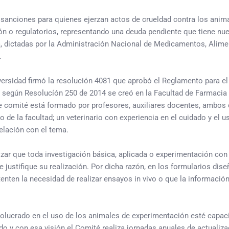
sanciones para quienes ejerzan actos de crueldad contra los animal
ón o regulatorios, representando una deuda pendiente que tiene nu
 dictadas por la Administración Nacional de Medicamentos, Alime
.
versidad firmó la resolución 4081 que aprobó el Reglamento para el
 según Resolucíón 250 de 2014 se creó en la Facultad de Farmacia y
 comité está formado por profesores, auxiliares docentes, ambos c
 de la facultad; un veterinario con experiencia en el cuidado y el 
elación con el tema.
izar que toda investigación básica, aplicada o experimentación con
e justifique su realización. Por dicha razón, en los formularios dis
enten la necesidad de realizar ensayos in vivo o que la información
volucrado en el uso de los animales de experimentación esté capac
ado y con esa visión el Comité realiza jornadas anuales de actualiz