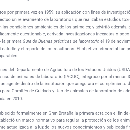
s por primera vez en 1959, su aplicación con fines de investigació
fectuó un relevamiento de laboratorios que realizaban estudios tox
en las condiciones ambientales de los animales; y advirtió además,
ficamente cuestionable, derivada investigaciones inexactas o poco r
ó la primera
Guía de Buenas prácticas de laboratorio
el 19 de noviem
l estudio y el reporte de los resultados. El objetivo primordial fue
mparables.
es del Departamento de Agricultura de los Estados Unidos (USDA, p
 y uso de animales de laboratorio (IACUC), integrado por al menos 
r un agente dentro de la institución que asegurara el cumplimiento 
ía para Comités de Cuidado y Uso de animales de laboratorio de ado
ada en 2010.
ablecido formalmente en Gran Bretaña la primera acta con el fin de e
ableció un marco normativo para regular la protección de los ani
nte actualizada a la luz de los nuevos conocimientos y publicada f