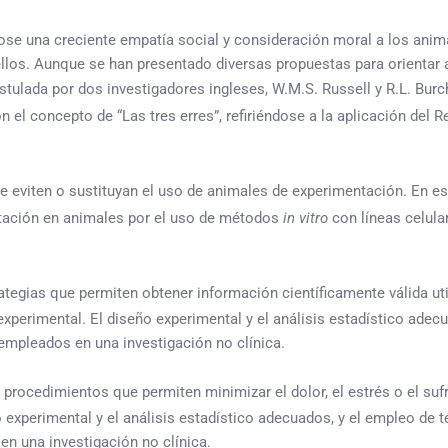
ose una creciente empatía social y consideración moral a los anim
llos. Aunque se han presentado diversas propuestas para orientar 
tulada por dos investigadores ingleses, W.M.S. Russell y R.L. Burc
n el concepto de “Las tres erres”, refiriéndose a la aplicación del R
eviten o sustituyan el uso de animales de experimentación. En es
tación en animales por el uso de métodos
in vitro
con líneas celul
ategias que permiten obtener información científicamente válida u
xperimental. El diseño experimental y el análisis estadístico ade
 empleados en una investigación no clínica.
procedimientos que permiten minimizar el dolor, el estrés o el suf
o experimental y el análisis estadístico adecuados, y el empleo de
en una investigación no clínica.