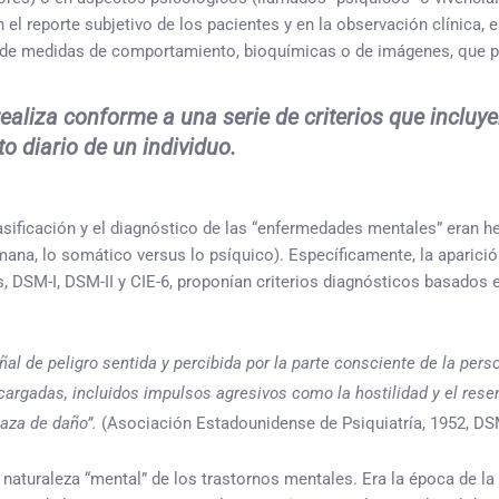
 reporte subjetivo de los pacientes y en la observación clínica, es
o de medidas de comportamiento, bioquímicas o de imágenes, que p
realiza conforme a una serie de criterios que incluy
 diario de un individuo.
clasificación y el diagnóstico de las “enfermedades mentales” eran h
emana, lo somático versus lo psíquico). Específicamente, la aparició
s, DSM-I, DSM-II y CIE-6, proponían criterios diagnósticos basados
ñal de peligro sentida y percibida por la parte consciente de la per
argadas, incluidos impulsos agresivos como la hostilidad y el resen
naza de daño”.
(Asociación Estadounidense de Psiquiatría, 1952, DSM
naturaleza “mental” de los trastornos mentales. Era la época de la 