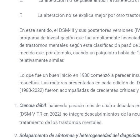
E. La alteración no se puede atribuir a los efectos fisio
F. La alteración no se explica mejor por otro trastor
En este sentido, el DSM-III y sus posteriores versiones (I
programa de investigación que fue ampliamente financiado 
de trastornos mentales según esta clasificación pasó de 2
medida que, por ejemplo, cuando un psiquiatra habla de “
relativamente similar.
Lo que fue un buen inicio en 1980 comenzó a parecer insu
resueltas. Las mejoras presentadas en cada edición del D
(1980-2022) fueron acompañadas de crecientes críticas y
Ciencia débil
: habiendo pasado más de cuatro décadas entr
(DSM-V TR en 2022) no integra descubrimientos de la neu
tratamiento de los trastornos mentales.
Solapamiento de síntomas y heterogeneidad del diagnósti