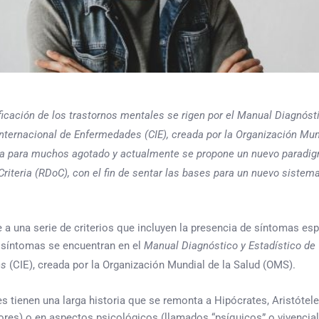
cación de los trastornos mentales se rigen por el Manual Diagnóst
 Internacional de Enfermedades (CIE), creada por la Organización Mu
ra para muchos agotado y actualmente se propone un nuevo paradigm
iteria (RDoC), con el fin de sentar las bases para un nuevo sistema 
 a una serie de criterios que incluyen la presencia de síntomas es
de síntomas se encuentran en el
Manual Diagnóstico y Estadístico de
es
(CIE), creada por la Organización Mundial de la Salud (OMS).
les tienen una larga historia que se remonta a Hipócrates, Aristót
ores) o en aspectos psicológicos (llamados “psíquicos” o vivenciale