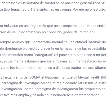
de depresión o un síntoma de trastorno de ansiedad generalizada. A
óstico tengan solo 1 ó 2 síntomas en común. Por ejemplo, estudios
o individuo es una regla más que una excepción. Los límites entre 
ación de un único trastorno no conocido (pobre delimitación).
siempre asumió que un trastorno mental es una entidad “natural” ú
elo dominante biomédico presente en la mayoría de las especialida
nos mentales como “categorías” (el paciente o bien tiene o no tien
ión, actualmente sabemos que los síntomas son manifestaciones ex
y que los tratamientos comunes a distintos trastornos son altame
 y lanzamiento del DSM-V, el National Institute of Mental Health (N
o paradigma de investigación con miras a desarrollar un nuevo sist
 investigación, como paradigma de investigación fue propuesto en 
ectiva más amplia y basada en la neurociencia contemporánea.