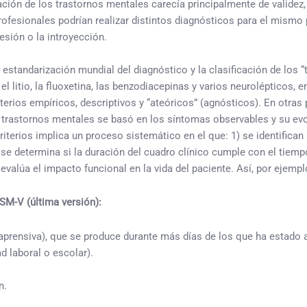
ación de los trastornos mentales carecía principalmente de validez, 
rofesionales podrían realizar distintos diagnósticos para el mismo
esión o la introyección.
la estandarización mundial del diagnóstico y la clasificación de los
 litio, la fluoxetina, las benzodiacepinas y varios neurolépticos, en
rios empíricos, descriptivos y “ateóricos” (agnósticos). En otras p
los trastornos mentales se basó en los síntomas observables y su ev
terios implica un proceso sistemático en el que: 1) se identifica
 se determina si la duración del cuadro clínico cumple con el tiem
evalúa el impacto funcional en la vida del paciente. Así, por ejempl
SM-V (última versión):
nsiva), que se produce durante más días de los que ha estado a
 laboral o escolar).
n.