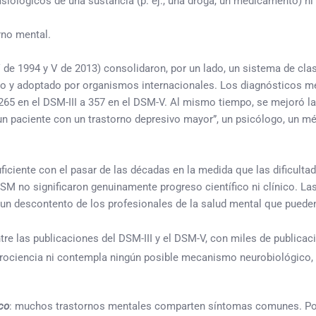
lógicos de una sustancia (p. ej., una droga, un medicamento) ni a 
no mental.
V de 1994 y V de 2013) consolidaron, por un lado, un sistema de clasi
y adoptado por organismos internacionales. Los diagnósticos mejora
65 en el DSM-III a 357 en el DSM-V. Al mismo tiempo, se mejoró la c
un paciente con un trastorno depresivo mayor”, un psicólogo, un m
ficiente con el pasar de las décadas en la medida que las dificult
SM no significaron genuinamente progreso científico ni clínico. L
 un descontento de los profesionales de la salud mental que puede
e las publicaciones del DSM-III y el DSM-V, con miles de publicaci
rociencia ni contempla ningún posible mecanismo neurobiológico, f
co
: muchos trastornos mentales comparten síntomas comunes. Por