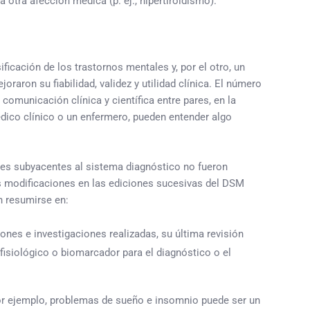
otra afección médica (p. ej., hipertiroidismo).
ficación de los trastornos mentales y, por el otro, un
ron su fiabilidad, validez y utilidad clínica. El número
omunicación clínica y científica entre pares, en la
édico clínico o un enfermero, pueden entender algo
ades subyacentes al sistema diagnóstico no fueron
as modificaciones en las ediciones sucesivas del DSM
n resumirse en:
ones e investigaciones realizadas, su última revisión
isiológico o biomarcador para el diagnóstico o el
 ejemplo, problemas de sueño e insomnio puede ser un