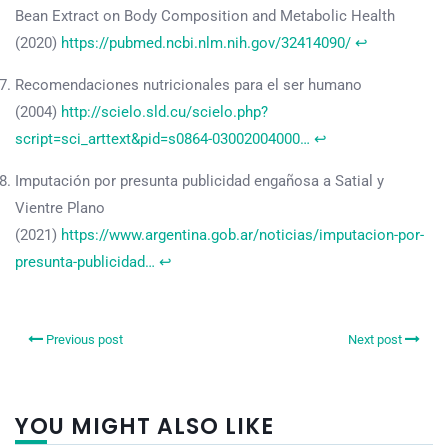
Bean Extract on Body Composition and Metabolic Health
(2020)
https://pubmed.ncbi.nlm.nih.gov/32414090/
↩︎
Recomendaciones nutricionales para el ser humano
(2004)
http://scielo.sld.cu/scielo.php?
script=sci_arttext&pid=s0864-03002004000…
↩︎
Imputación por presunta publicidad engañosa a Satial y
Vientre Plano
(2021)
https://www.argentina.gob.ar/noticias/imputacion-por-
presunta-publicidad…
↩︎
Previous post
Next post
YOU MIGHT ALSO LIKE