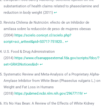
substantiation of health claims related to phaseolamine and
reduction in body weight (2011)
↩︎
Revista Chilena de Nutrición: efecto de un Inhibidor de
amilasa sobre la reducción de peso de mujeres obesas
(2004)
https://scielo.conicyt.cl/scielo.php?
script=sci_arttext&pid=S0717-751820…
↩︎
U.S. Food & Drug Administration
(2014)
https://www.cfsanappsexternal.fda.gov/scripts/fdcc/?
set=GRASNotices&id=
↩︎
Systematic Review and Meta-Analysis of a Proprietary Alpha-
Amylase Inhibitor from White Bean (Phaseolus vulgaris L.) on
Weight and Fat Loss in Humans
(2018)
https://pubmed.ncbi.nlm.nih.gov/29677119/
↩︎
It’s No Has Bean: A Review of the Effects of White Kidney