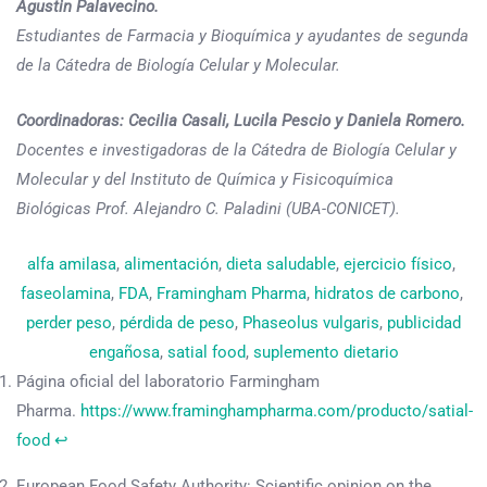
Agustin Palavecino.
Estudiantes de Farmacia y Bioquímica y ayudantes de segunda
de la Cátedra de Biología Celular y Molecular.
Coordinadoras: Cecilia Casali, Lucila Pescio y Daniela Romero.
Docentes e investigadoras de la Cátedra de Biología Celular y
Molecular y del Instituto de Química y Fisicoquímica
Biológicas Prof. Alejandro C. Paladini (UBA-CONICET).
alfa amilasa
, 
alimentación
, 
dieta saludable
, 
ejercicio físico
, 
faseolamina
, 
FDA
, 
Framingham Pharma
, 
hidratos de carbono
, 
perder peso
, 
pérdida de peso
, 
Phaseolus vulgaris
, 
publicidad
engañosa
, 
satial food
, 
suplemento dietario
Página oficial del laboratorio Farmingham
Pharma.
https://www.framinghampharma.com/producto/satial-
food
↩︎
European Food Safety Authority: Scientific opinion on the