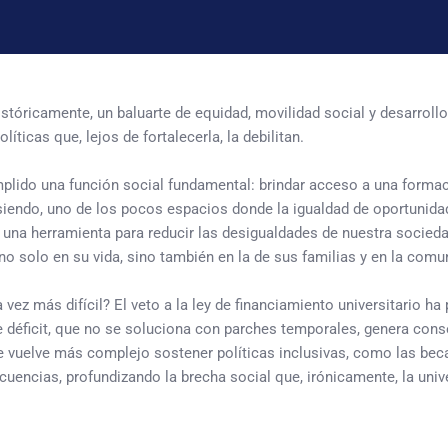
históricamente, un baluarte de equidad, movilidad social y desarrol
íticas que, lejos de fortalecerla, la debilitan.
lido una función social fundamental: brindar acceso a una formació
iendo, uno de los pocos espacios donde la igualdad de oportunidade
una herramienta para reducir las desigualdades de nuestra sociedad
 no solo en su vida, sino también en la de sus familias y en la comu
ez más difícil? El veto a la ley de financiamiento universitario ha
ste déficit, que no se soluciona con parches temporales, genera co
e vuelve más complejo sostener políticas inclusivas, como las becas
cuencias, profundizando la brecha social que, irónicamente, la univ