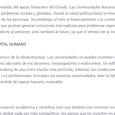
n medida, del apoyo financiero del Estado. Las Universidades Nacio
 problemas locales y globales. Desde la salud pública hasta la inno
a de las personas. Sin embargo, el veto al financiamiento y la cont
os que podrían generar soluciones innovadoras para problemas urge
ecta al presente, sino también al futuro, ya que el retraso en la 
APITAL HUMANO
erioro de la infraestructura. Las universidades no pueden sostener
ones laborales de los docentes, investigadores y nodocentes. Un edi
l iceberg de una crisis mucho más profunda. Además, las condicion
 Los profesionales formados en nuestras universidades, ante la fal
 pérdida de capital humano invaluable.
ormación académica y científica, sino que también son motores ec
to global cada vez más competitivo, los países que no invierten en