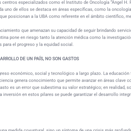
s centros especializados como el Instituto de Oncología “Ángel H. R
ada uno de ellos se destaca en áreas específicas, como la oncología
que posicionan a la UBA como referente en el ámbito científico, mej
nciamiento que amenazan su capacidad de seguir brindando servicio
ntina pone en riesgo tanto la atención médica como la investigació
 para el progreso y la equidad social.
ARROLLO DE UN PAÍS, NO SON GASTOS
eso económico, social y tecnológico a largo plazo. La educación 
ciencia genera conocimiento que permite avanzar en áreas clave com
asto es un error que subestima su valor estratégico; en realidad, 
a inversión en estos pilares se puede garantizar el desarrollo inte
o una medida coyuntural, sino un síntoma de una crisis más profunda