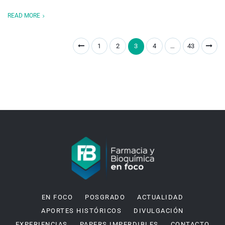
READ MORE
1
2
3
4
…
43
EN FOCO
POSGRADO
ACTUALIDAD
APORTES HISTÓRICOS
DIVULGACIÓN
EXPERIENCIAS
PAPERS IMPERDIBLES
CONTACTO