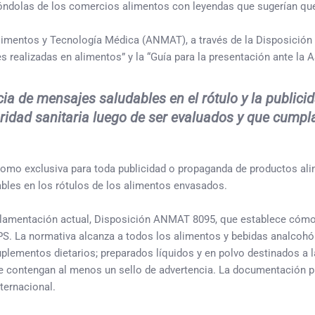
 góndolas de los comercios alimentos con leyendas que sugerían qu
mentos y Tecnología Médica (ANMAT), a través de la Disposición 773
 realizadas en alimentos” y la “Guía para la presentación ante la A
ia de mensajes saludables en el rótulo y la public
idad sanitaria luego de ser evaluados y que cumpla
omo exclusiva para toda publicidad o propaganda de productos alime
bles en los rótulos de los alimentos envasados.
 reglamentación actual, Disposición ANMAT 8095, que establece cóm
PS. La normativa alcanza a todos los alimentos y bebidas analcohól
plementos dietarios; preparados líquidos y en polvo destinados a l
 contengan al menos un sello de advertencia. La documentación pres
ternacional.