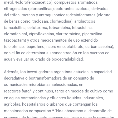
metil, 4-clorofenoxiacético); compuestos aromáticos
nitrogenados (cloroanilinas); colorantes azoicos, derivados
del trifenilmetano y antraquinónicos; desinfectantes (cloruro
de benzalconio, triclosan, clorhexidina); antibióticos
(amoxicilina, cefotaxima, tobramicina, tetraciclina,
cloranfenicol, ciprofloxacina, claritromicina, piperazilina-
tazobactam) y otros medicamentos de uso extendido
(diclofenac, ibuprofeno, naproxeno, clofibrato, carbamazepina),
con el fin de determinar su concentración en los cuerpos de
agua y evaluar su grado de biodegradabilidad.
Además, los investigadores argentinos estudian la capacidad
degradativa o biotransformadora de un conjunto de
comunidades microbianas seleccionadas, en
reactores
batch
y continuos, tanto en medios de cultivo como
en aguas contaminadas y efluentes líquidos industriales,
agrícolas, hospitalarios o urbanos que contengan los
mencionados compuestos.
*
“Nos abocamos al desarrollo de
procesos de tratamiento capaces de llevar a cabo la remoción