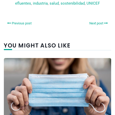
efluentes
, 
industria
, 
salud
, 
sostenibilidad
, 
UNICEF
Previous post
Next post
YOU MIGHT ALSO LIKE